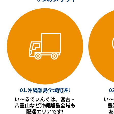
01.沖縄離島全域配達!
0
い〜るでぃんぐは、宮古・
い〜
八重山など沖縄離島全域も
豊
配達エリアです!
あ