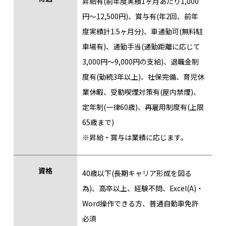
昇給有(前年度実績1ヶ月あたり1,000
円～12,500円)、賞与有(年2回、前年
度実績計1.5ヶ月分)、車通勤可(無料駐
車場有)、通勤手当(通勤距離に応じて
3,000円〜9,000円の支給)、退職金制
度有(勤続3年以上)、社保完備、育児休
業休暇、受動喫煙対策有(屋内禁煙)、
定年制(一律60歳)、再雇用制度有(上限
65歳まで)
※昇給・賞与は業績に応じます。
資格
40歳以下(長期キャリア形成を図る
為)、高卒以上、経験不問、Excel(A)・
Word操作できる方、普通自動車免許
必須