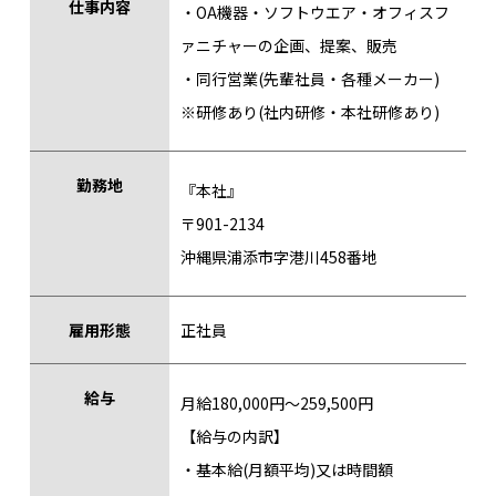
仕事内容
・OA機器・ソフトウエア・オフィスフ
ァニチャーの企画、提案、販売
・同行営業(先輩社員・各種メーカー)
※研修あり(社内研修・本社研修あり)
勤務地
『本社』
〒901-2134
沖縄県浦添市字港川458番地
雇用形態
正社員
給与
月給180,000円〜259,500円
【給与の内訳】
・基本給(月額平均)又は時間額