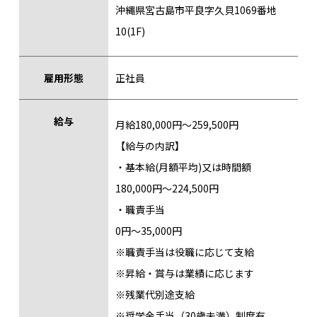
沖縄県宮古島市平良字久貝1069番地
10(1F)
雇用形態
正社員
給与
月給180,000円〜259,500円
【給与の内訳】
・基本給(月額平均)又は時間額
180,000円〜224,500円
・職責手当
0円〜35,000円
※職責手当は役職に応じて支給
※昇給・賞与は業績に応じます
※残業代別途支給
※奨学金手当（30歳未満）制度有