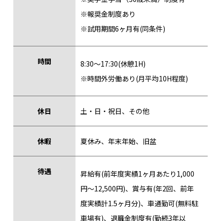
※報奨金制度あり
※試用期間6ヶ月有(同条件)
時間
8:30〜17:30(休憩1H)
※時間外労働あり(月平均10H程度)
休日
土・日・祝日、その他
休暇
夏休み、年末年始、旧盆
待遇
昇給有(前年度実績1ヶ月あたり1,000
円～12,500円)、賞与有(年2回、前年
度実績計1.5ヶ月分)、車通勤可(無料駐
車場有)、退職金制度有(勤続3年以